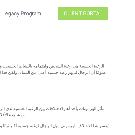
Legacy Program
CLIENT PORTAL
الرغبة الجنسية هي رغبة الشخص واهتمامه بالنشاط الجنسي، ويمكن أ
عمومًا أن الرجال لديهم رغبة جنسية أعلى من النساء، ولكن هذا 
تتأثر الهرمونات بأحد أهم الاختلافات بين الرغبة الجنسية لدى ا
ومشاهدة الأفلام الإباحية. أما لدى النساء، فتؤثر هرمونات مثل الإستروجين والبروجسترون على الرغبة الجنسية، ولكنها قد تتقلب تبعًا للدورة الشهرية أو عوامل التوتر.
يُفسر هذا الاختلاف الهرموني ميل الرجال لرغبة جنسية أكثر ثباتًا 