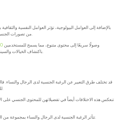
بالإضافة إلى العوامل البيولوجية، تؤثر العوامل النفسية والثقافية ب
، من تصورات الجنس، مما يحفز كلًا من الرجال والنساء على استكشاف وفهم رغباتهم الخاصة.
وصولًا سريعًا إلى محتوى متنوع، مما يسمح للمستخدمين
FO
باكتشاف الخيالات والسيناريوهات التي يمكن أن تؤثر على السلوك الجنسي. ومع ذلك، من المهم تذكر أن طريقة تفاعل كل شخص مع هذا النوع من المحتوى تختلف اختلافًا كبيرًا.
قد تختلف طرق التعبير عن الرغبة الجنسية لدى الرجال والنساء. فالرج
للسياق والعواطف والروابط العاطفية. هذا لا يعني أن النساء لا يمكن تحفيزهن بصرياً، بل يعني أن العوامل التي تُحفز شهيتهن الجنسية أكثر تعقيداً وتنوعاً.
تنعكس هذه الاختلافات أيضاً في تفضيلاتهن للمحتوى الجنسي على الإ
تتأثر الرغبة الجنسية لدى الرجال والنساء بمجموعة من العوامل البيولوجية والنفسية والثقافية، مما يفسر الاختلافات الملحوظة في السلوك والرغبة. ومع ذلك، لكل فرد خصوصيته، وهذه الاختلافات دلالية فقط.